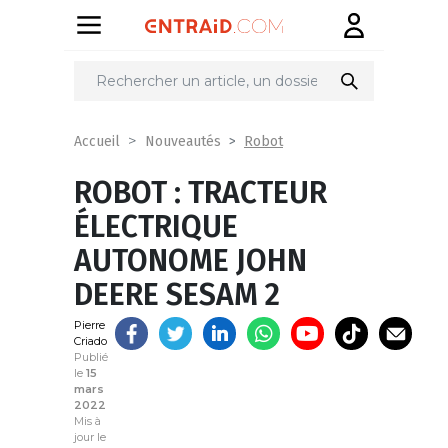
Partager
sur
Robot
Accueil
Nouveautés
ROBOT : TRACTEUR
ÉLECTRIQUE
AUTONOME JOHN
DEERE SESAM 2
Pierre
Criado
Publié
le
15
mars
2022
Mis à
jour le