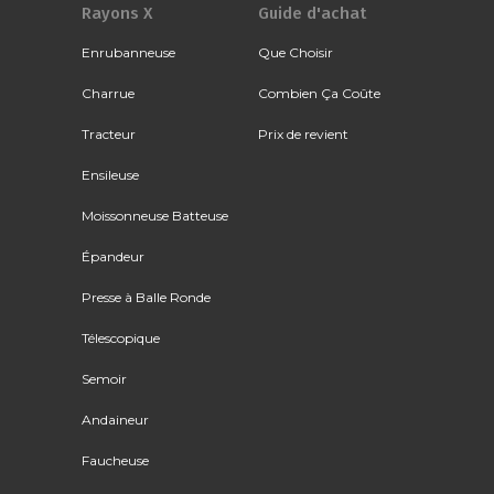
Rayons X
Guide d'achat
Enrubanneuse
Que Choisir
Charrue
Combien Ça Coûte
Tracteur
Prix de revient
Ensileuse
Moissonneuse Batteuse
Épandeur
Presse à Balle Ronde
Télescopique
Semoir
Andaineur
Faucheuse