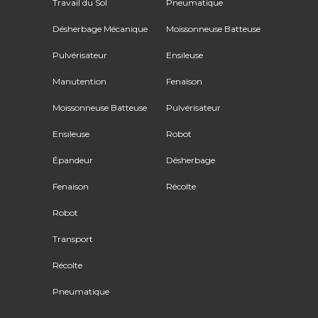
Travail du Sol
Pneumatique
Désherbage Mécanique
Moissonneuse Batteuse
Pulvérisateur
Ensileuse
Manutention
Fenaison
Moissonneuse Batteuse
Pulvérisateur
Ensileuse
Robot
Épandeur
Désherbage
Fenaison
Récolte
Robot
Transport
Récolte
Pneumatique