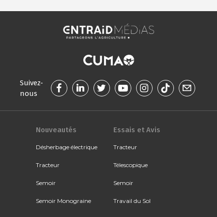
Suivez-
nous
Nouveautés
Essais et Avis
Désherbage électrique
Tracteur
Tracteur
Télescopique
Semoir
Semoir
Semoir Monograine
Travail du Sol