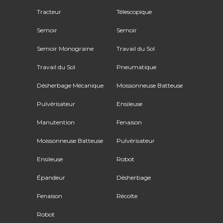
Tracteur
Télescopique
Semoir
Semoir
Semoir Monograine
Travail du Sol
Travail du Sol
Pneumatique
Désherbage Mécanique
Moissonneuse Batteuse
Pulvérisateur
Ensileuse
Manutention
Fenaison
Moissonneuse Batteuse
Pulvérisateur
Ensileuse
Robot
Épandeur
Désherbage
Fenaison
Récolte
Robot