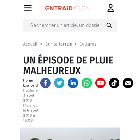
Partager
sur
Cultures
Accueil
Sur le terrain
UN ÉPISODE DE PLUIE
MALHEUREUX
Ronan
Lombard
Publié le
3 août
2018
Mis à jour
le
6 août
2018 à
10:08