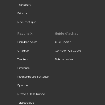
Transport
Récolte
Pneumatique
Rayons X
Guide d'achat
Enrubanneuse
Que Choisir
Charrue
Combien Ça Coûte
Tracteur
Prix de revient
Ensileuse
Moissonneuse Batteuse
Épandeur
Presse à Balle Ronde
Télescopique