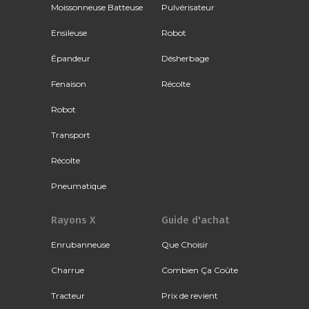
Moissonneuse Batteuse
Pulvérisateur
Ensileuse
Robot
Épandeur
Désherbage
Fenaison
Récolte
Robot
Transport
Récolte
Pneumatique
Rayons X
Guide d'achat
Enrubanneuse
Que Choisir
Charrue
Combien Ça Coûte
Tracteur
Prix de revient