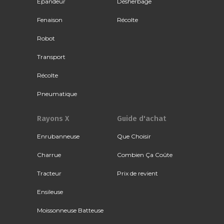
Épandeur
Désherbage
Fenaison
Récolte
Robot
Transport
Récolte
Pneumatique
Rayons X
Guide d'achat
Enrubanneuse
Que Choisir
Charrue
Combien Ça Coûte
Tracteur
Prix de revient
Ensileuse
Moissonneuse Batteuse