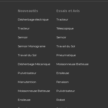
Nouveautés
Essais et Avis
Désherbage électrique
Tracteur
Tracteur
Télescopique
Semoir
Semoir
Semoir Monograine
Travail du Sol
Travail du Sol
Pneumatique
Désherbage Mécanique
Moissonneuse Batteuse
Pulvérisateur
Ensileuse
Manutention
Fenaison
Moissonneuse Batteuse
Pulvérisateur
Ensileuse
Robot