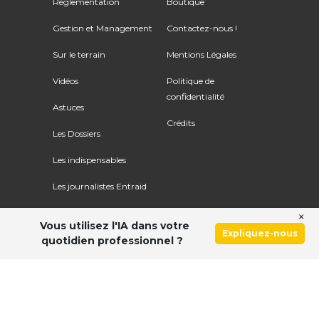
Réglementation
Boutique
Gestion et Management
Contactez-nous !
Sur le terrain
Mentions Légales
Vidéos
Politique de
confidentialité
Astuces
Crédits
Les Dossiers
Les indispensables
Les journalistes Entraid
×
Vous utilisez l'IA dans votre
Expliquez-nous
quotidien professionnel ?
Ce site utilise le service Google Recaptcha. Voir
les
règles de confidentialité
et
les conditions d'utilisation
.
© Copyright 2026 ENTRAID. Tous droits réservés.