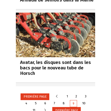
Avatar, les disques sont dans les
bacs pour le nouveau tube de
Horsch
Précédente
1
2
3
PREMIÈRE PAGE
4
5
6
7
8
10
9
Suivante
11
DERNIÈRE PAGE