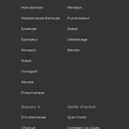
Manutention
Fenaison
Moissonneuse Batteuse
Pulvérisateur
Ensileuse
Robot
Épandeur
Désherbage
Fenaison
Récolte
Robot
Transport
Récolte
Pneumatique
Rayons X
Guide d'achat
Enrubanneuse
Que Choisir
Charrue
Combien Ça Coûte