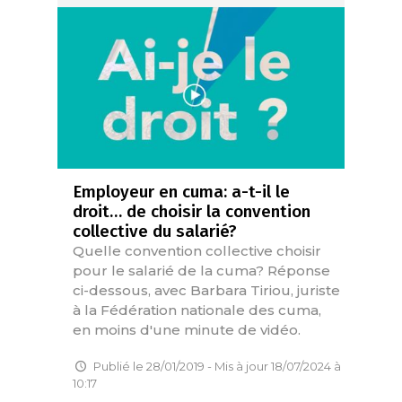
Employeur en cuma: a-t-il le
droit… de choisir la convention
collective du salarié?
Quelle convention collective choisir
pour le salarié de la cuma? Réponse
ci-dessous, avec Barbara Tiriou, juriste
à la Fédération nationale des cuma,
en moins d'une minute de vidéo.
Publié le 28/01/2019 - Mis à jour 18/07/2024 à
10:17