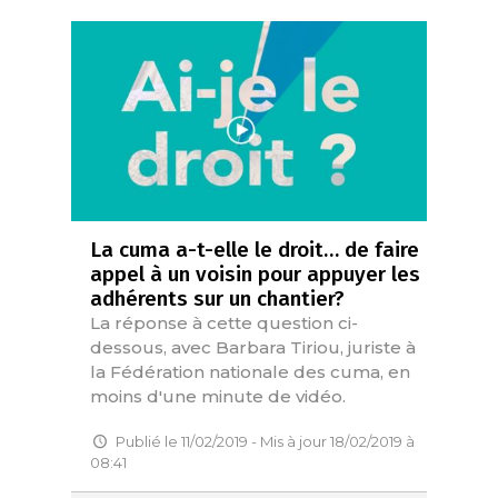
La cuma a-t-elle le droit… de faire
appel à un voisin pour appuyer les
adhérents sur un chantier?
La réponse à cette question ci-
dessous, avec Barbara Tiriou, juriste à
la Fédération nationale des cuma, en
moins d'une minute de vidéo.
Publié le 11/02/2019 - Mis à jour 18/02/2019 à
08:41