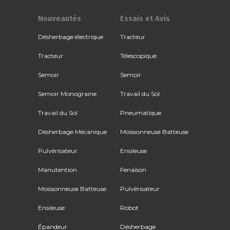
Nouveautés
Essais et Avis
Désherbage électrique
Tracteur
Tracteur
Télescopique
Semoir
Semoir
Semoir Monograine
Travail du Sol
Travail du Sol
Pneumatique
Désherbage Mécanique
Moissonneuse Batteuse
Pulvérisateur
Ensileuse
Manutention
Fenaison
Moissonneuse Batteuse
Pulvérisateur
Ensileuse
Robot
Épandeur
Désherbage