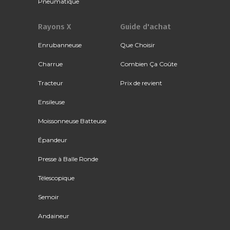
Pneumatique
Rayons X
Guide d'achat
Enrubanneuse
Que Choisir
Charrue
Combien Ça Coûte
Tracteur
Prix de revient
Ensileuse
Moissonneuse Batteuse
Épandeur
Presse à Balle Ronde
Télescopique
Semoir
Andaineur