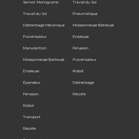
Semoir Monograine
Travail du Sol
Travail du Sol
Pneumatique
Désherbage Mécanique
Moissonneuse Batteuse
Pulvérisateur
Ensileuse
Manutention
Fenaison
Moissonneuse Batteuse
Pulvérisateur
Ensileuse
Robot
Épandeur
Désherbage
Fenaison
Récolte
Robot
Transport
Récolte