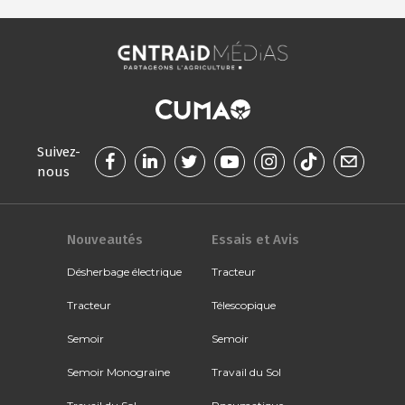
Suivez-
nous
Nouveautés
Essais et Avis
Désherbage électrique
Tracteur
Tracteur
Télescopique
Semoir
Semoir
Semoir Monograine
Travail du Sol