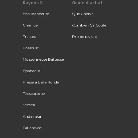
Rayons X
Guide d'achat
Enrubanneuse
Que Choisir
Charrue
Combien Ça Coûte
Tracteur
Prix de revient
Ensileuse
Moissonneuse Batteuse
Épandeur
Presse à Balle Ronde
Télescopique
Semoir
Andaineur
Faucheuse