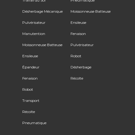
Travail du Sol
Pneumatique
Désherbage Mécanique
Moissonneuse Batteuse
Pulvérisateur
Ensileuse
Manutention
Fenaison
Moissonneuse Batteuse
Pulvérisateur
Ensileuse
Robot
Épandeur
Désherbage
Fenaison
Récolte
Robot
Transport
Récolte
Pneumatique