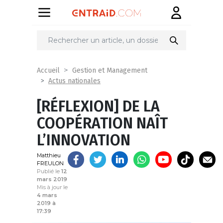
Partager
sur
Accueil
Gestion et Management
Actus nationales
[RÉFLEXION] DE LA
COOPÉRATION NAÎT
L’INNOVATION
Matthieu
FREULON
Publié le
12
mars 2019
Mis à jour le
4 mars
2019 à
17:39