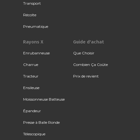
Transport
Récolte
Pneumatique
Rayons X
Guide d'achat
Enrubanneuse
Que Choisir
Charrue
Combien Ça Coûte
Tracteur
Prix de revient
Ensileuse
Moissonneuse Batteuse
Épandeur
Presse à Balle Ronde
Télescopique