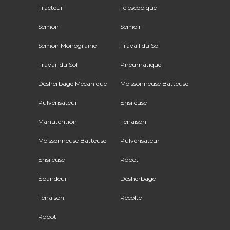
Tracteur
Télescopique
Semoir
Semoir
Semoir Monograine
Travail du Sol
Travail du Sol
Pneumatique
Désherbage Mécanique
Moissonneuse Batteuse
Pulvérisateur
Ensileuse
Manutention
Fenaison
Moissonneuse Batteuse
Pulvérisateur
Ensileuse
Robot
Épandeur
Désherbage
Fenaison
Récolte
Robot