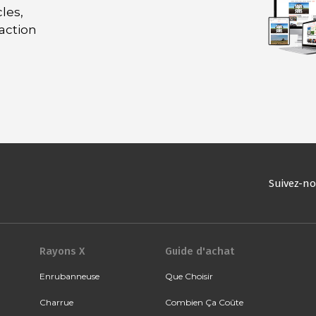
les,
daction
Suivez-n
Rayons X
Guide d'achat
Enrubanneuse
Que Choisir
Charrue
Combien Ça Coûte