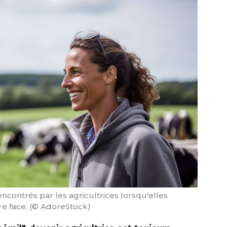
ncontrés par les agricultrices lorsqu'elles
ire face. (© AdoreStock)