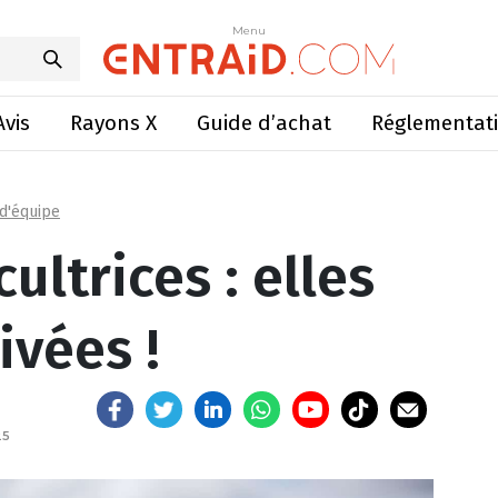
rices : elles sont sur-motivées !
Menu
Menu
Avis
Rayons X
Guide d’achat
Réglementat
 d'équipe
ltrices : elles
ivées !
25