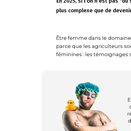
En 2025, si l'on n'est pas "du 
plus complexe que de devenir 
Être femme dans le domaine d
parce que les agriculteurs so
féminines : les témoignages 
E
r
d