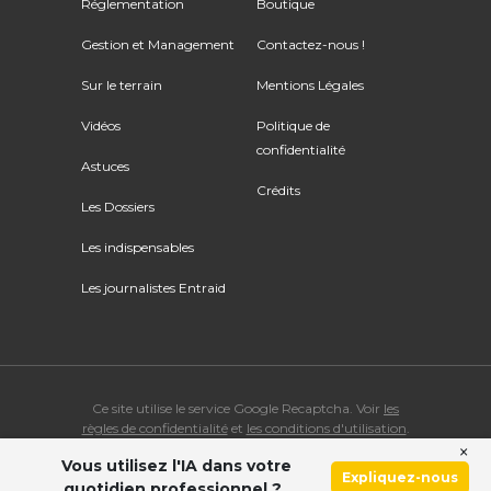
Réglementation
Boutique
Gestion et Management
Contactez-nous !
Sur le terrain
Mentions Légales
Vidéos
Politique de
confidentialité
Astuces
Crédits
Les Dossiers
Les indispensables
Les journalistes Entraid
Ce site utilise le service Google Recaptcha. Voir
les
règles de confidentialité
et
les conditions d'utilisation
.
×
Vous utilisez l'IA dans votre
© Copyright 2026 ENTRAID. Tous droits réservés.
Expliquez-nous
quotidien professionnel ?