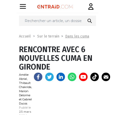
Partager
sur
Dans les cuma
Accueil
Sur le terrain
RENCONTRE AVEC 6
NOUVELLES CUMA EN
GIRONDE
Amélie
Abrial,
Thibault
Chakrida,
Marion
Delorme
et Gabriel
Ducos
Publié le
25 mars