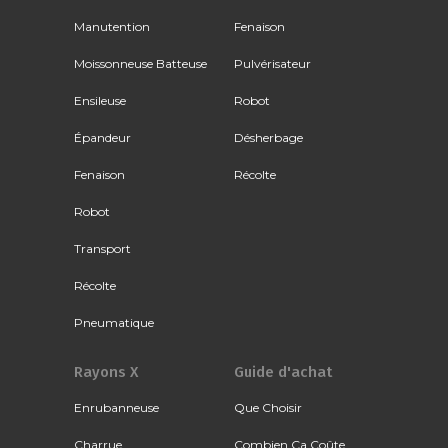
Manutention
Fenaison
Moissonneuse Batteuse
Pulvérisateur
Ensileuse
Robot
Épandeur
Désherbage
Fenaison
Récolte
Robot
Transport
Récolte
Pneumatique
Rayons X
Guide d'achat
Enrubanneuse
Que Choisir
Charrue
Combien Ça Coûte