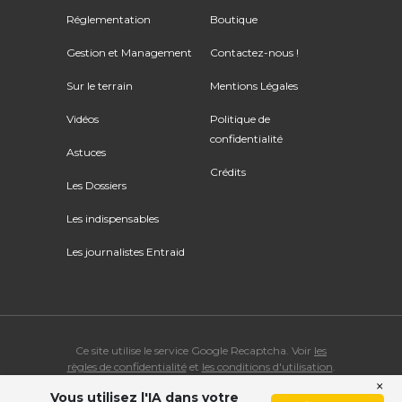
Réglementation
Boutique
Gestion et Management
Contactez-nous !
Sur le terrain
Mentions Légales
Vidéos
Politique de
confidentialité
Astuces
Crédits
Les Dossiers
Les indispensables
Les journalistes Entraid
Ce site utilise le service Google Recaptcha. Voir
les
règles de confidentialité
et
les conditions d'utilisation
.
×
Vous utilisez l'IA dans votre