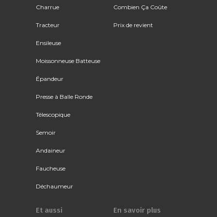
Charrue
Combien Ça Coûte
Tracteur
Prix de revient
Ensileuse
Moissonneuse Batteuse
Épandeur
Presse à Balle Ronde
Télescopique
Semoir
Andaineur
Faucheuse
Déchaumeur
Et aussi
En savoir plus