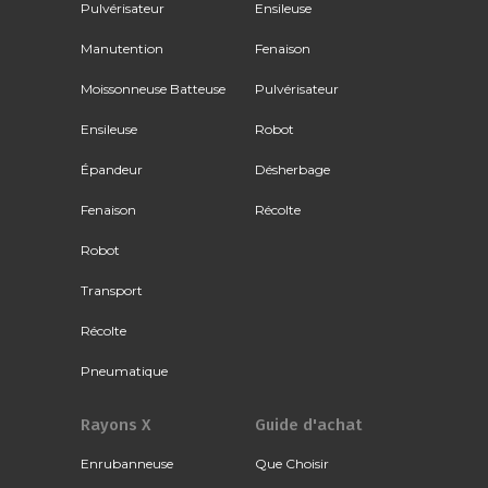
Pulvérisateur
Ensileuse
Manutention
Fenaison
Moissonneuse Batteuse
Pulvérisateur
Ensileuse
Robot
Épandeur
Désherbage
Fenaison
Récolte
Robot
Transport
Récolte
Pneumatique
Rayons X
Guide d'achat
Enrubanneuse
Que Choisir