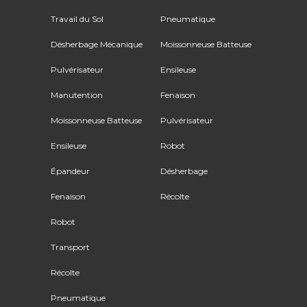
Travail du Sol
Pneumatique
Désherbage Mécanique
Moissonneuse Batteuse
Pulvérisateur
Ensileuse
Manutention
Fenaison
Moissonneuse Batteuse
Pulvérisateur
Ensileuse
Robot
Épandeur
Désherbage
Fenaison
Récolte
Robot
Transport
Récolte
Pneumatique