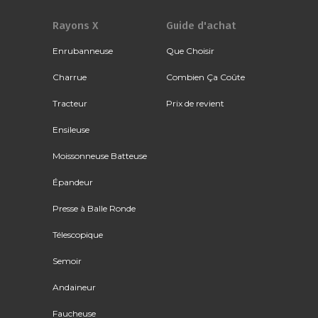
Rayons X
Guide d'achat
Enrubanneuse
Que Choisir
Charrue
Combien Ça Coûte
Tracteur
Prix de revient
Ensileuse
Moissonneuse Batteuse
Épandeur
Presse à Balle Ronde
Télescopique
Semoir
Andaineur
Faucheuse