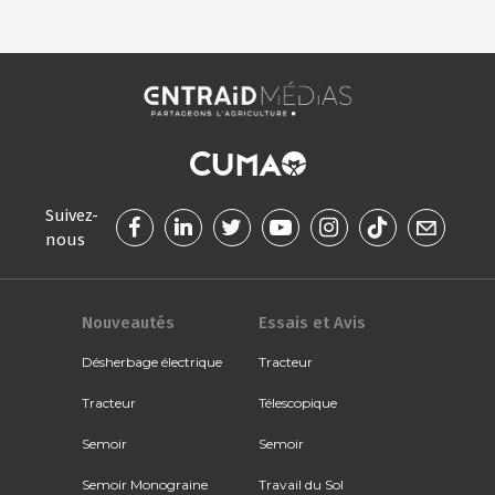
Suivez-
nous
Nouveautés
Essais et Avis
Désherbage électrique
Tracteur
Tracteur
Télescopique
Semoir
Semoir
Semoir Monograine
Travail du Sol