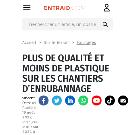
Partager
sur
Fourrages
Accueil
Sur le terrain
PLUS DE QUALITÉ ET
MOINS DE PLASTIQUE
SUR LES CHANTIERS
D’ENRUBANNAGE
vincent
Demazel
Publié le
18 août
2022
Mis à jour
le
18 août
2022 à