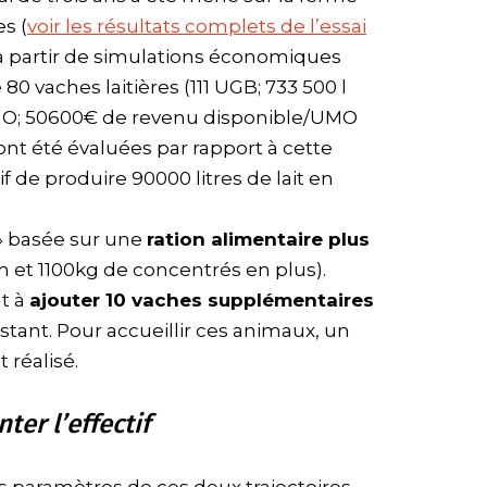
s (
voir les résultats complets de l’essai
 à partir de simulations économiques
80 vaches laitières (111 UGB; 733 500 l
UMO; 50600€ de revenu disponible/UMO
nt été évaluées par rapport à cette
tif de produire 90000 litres de lait en
é» basée sur une
ration alimentaire plus
 et 1100kg de concentrés en plus).
nt à
ajouter 10 vaches supplémentaires
istant. Pour accueillir ces animaux, un
 réalisé.
er l’effectif
paramètres de ces deux trajectoires,