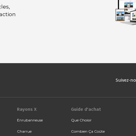
les,
daction
Suivez-n
Rayons X
Guide d'achat
Enrubanneuse
Que Choisir
Charrue
Combien Ça Coûte