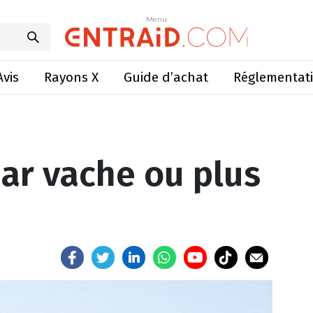
 par vache ou plus de vaches?
Menu
Menu
Avis
Rayons X
Guide d’achat
Réglementat
par vache ou plus