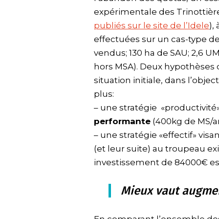
expérimentale des Trinottière
publiés sur le site de l’Idele
),
effectuées sur un cas-type de 
vendus; 130 ha de SAU; 2,6 
hors MSA). Deux hypothèses o
situation initiale, dans l’objec
plus:
– une stratégie «productivit
performante
(400kg de MS/an
– une stratégie «effectif» visa
(et leur suite) au troupeau ex
investissement de 84000€ est
Mieux vaut augment
En comparant l’ensemble des 