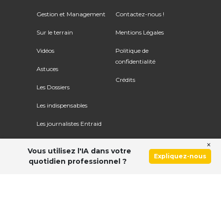
Gestion et Management
Contactez-nous !
Sur le terrain
Mentions Légales
Vidéos
Politique de
confidentialité
Astuces
Crédits
Les Dossiers
Les indispensables
Les journalistes Entraid
×
Vous utilisez l'IA dans votre
Expliquez-nous
quotidien professionnel ?
Ce site utilise le service Google Recaptcha. Voir
les
règles de confidentialité
et
les conditions d'utilisation
.
© Copyright 2026 ENTRAID. Tous droits réservés.