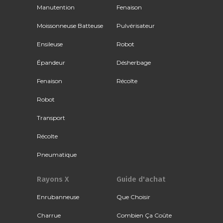
Manutention
Fenaison
Moissonneuse Batteuse
Pulvérisateur
Ensileuse
Robot
Épandeur
Désherbage
Fenaison
Récolte
Robot
Transport
Récolte
Pneumatique
Rayons X
Guide d'achat
Enrubanneuse
Que Choisir
Charrue
Combien Ça Coûte