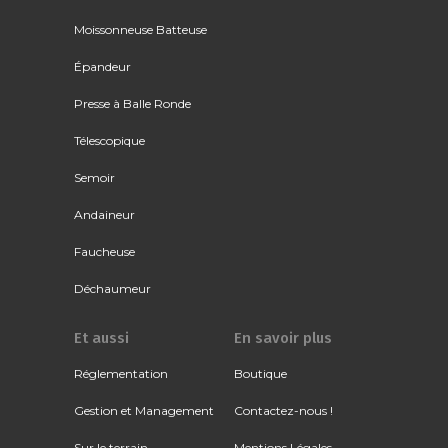
Moissonneuse Batteuse
Épandeur
Presse à Balle Ronde
Télescopique
Semoir
Andaineur
Faucheuse
Déchaumeur
Et aussi
En savoir plus
Réglementation
Boutique
Gestion et Management
Contactez-nous !
Sur le terrain
Mentions Légales