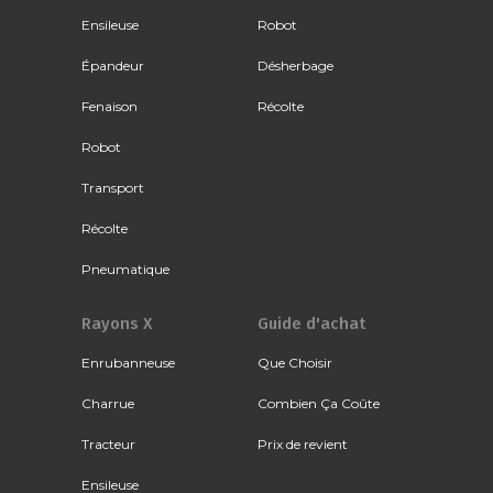
Ensileuse
Robot
Épandeur
Désherbage
Fenaison
Récolte
Robot
Transport
Récolte
Pneumatique
Rayons X
Guide d'achat
Enrubanneuse
Que Choisir
Charrue
Combien Ça Coûte
Tracteur
Prix de revient
Ensileuse