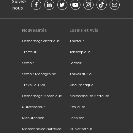
Suivez-
nous
Nouveautés
Essais et Avis
Désherbage électrique
Tracteur
Tracteur
Télescopique
Semoir
Semoir
Semoir Monograine
Travail du Sol
Travail du Sol
Pneumatique
Désherbage Mécanique
Moissonneuse Batteuse
Pulvérisateur
Ensileuse
Manutention
Fenaison
Moissonneuse Batteuse
Pulvérisateur