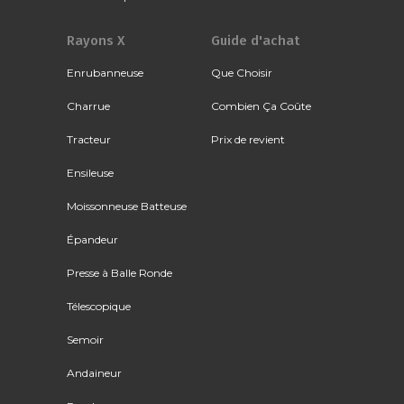
Rayons X
Guide d'achat
Enrubanneuse
Que Choisir
Charrue
Combien Ça Coûte
Tracteur
Prix de revient
Ensileuse
Moissonneuse Batteuse
Épandeur
Presse à Balle Ronde
Télescopique
Semoir
Andaineur