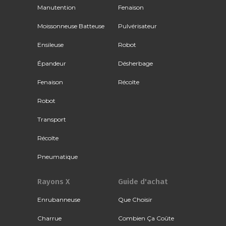
Manutention
Fenaison
Moissonneuse Batteuse
Pulvérisateur
Ensileuse
Robot
Épandeur
Désherbage
Fenaison
Récolte
Robot
Transport
Récolte
Pneumatique
Rayons X
Guide d'achat
Enrubanneuse
Que Choisir
Charrue
Combien Ça Coûte