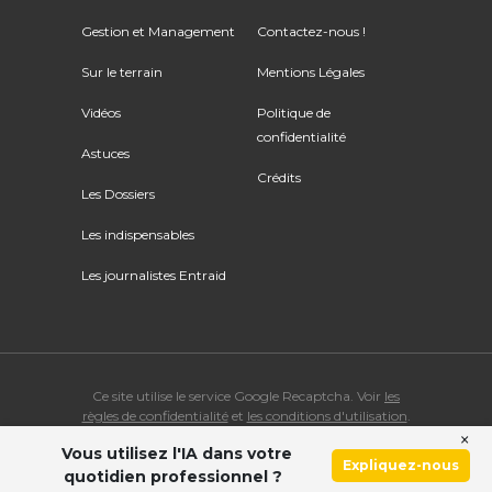
Gestion et Management
Contactez-nous !
Sur le terrain
Mentions Légales
Vidéos
Politique de
confidentialité
Astuces
Crédits
Les Dossiers
Les indispensables
Les journalistes Entraid
Ce site utilise le service Google Recaptcha. Voir
les
règles de confidentialité
et
les conditions d'utilisation
.
×
Vous utilisez l'IA dans votre
© Copyright 2026 ENTRAID. Tous droits réservés.
Expliquez-nous
quotidien professionnel ?