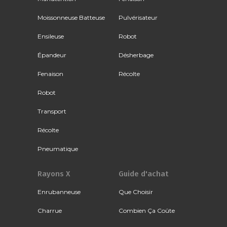
Moissonneuse Batteuse
Pulvérisateur
Ensileuse
Robot
Épandeur
Désherbage
Fenaison
Récolte
Robot
Transport
Récolte
Pneumatique
Rayons X
Guide d'achat
Enrubanneuse
Que Choisir
Charrue
Combien Ça Coûte