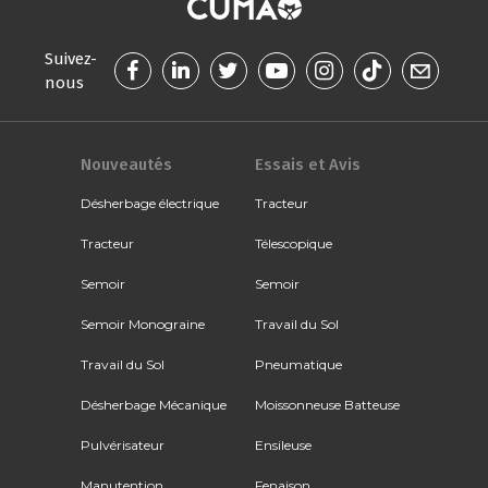
Suivez-
nous
Nouveautés
Essais et Avis
Désherbage électrique
Tracteur
Tracteur
Télescopique
Semoir
Semoir
Semoir Monograine
Travail du Sol
Travail du Sol
Pneumatique
Désherbage Mécanique
Moissonneuse Batteuse
Pulvérisateur
Ensileuse
Manutention
Fenaison