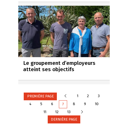
Le groupement d’employeurs
atteint ses objectifs
Précédente
1
2
3
PREMIÈRE PAGE
4
5
6
8
9
10
7
Suivante
11
12
13
DERNIÈRE PAGE