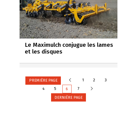
Le Maximulch conjugue les lames
et les disques
Précédente
1
2
3
PREMIÈRE PAGE
Suivante
4
5
7
6
DERNIÈRE PAGE