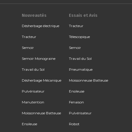
Nouveautés
Essais et Avis
Désherbage électrique
Tracteur
Tracteur
Télescopique
Semoir
Semoir
Semoir Monograine
Travail du Sol
Travail du Sol
Pneumatique
Désherbage Mécanique
Moissonneuse Batteuse
Pulvérisateur
Ensileuse
Manutention
Fenaison
Moissonneuse Batteuse
Pulvérisateur
Ensileuse
Robot