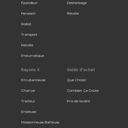
Épandeur
Désherbage
Fenaison
Récolte
Robot
Transport
Récolte
Pneumatique
Rayons X
Guide d'achat
Enrubanneuse
Que Choisir
Charrue
Combien Ça Coûte
Tracteur
Prix de revient
Ensileuse
Moissonneuse Batteuse