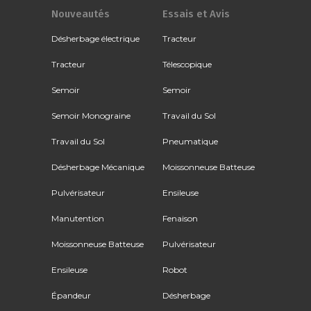
Nouveautés
Essais et Avis
Désherbage électrique
Tracteur
Tracteur
Télescopique
Semoir
Semoir
Semoir Monograine
Travail du Sol
Travail du Sol
Pneumatique
Désherbage Mécanique
Moissonneuse Batteuse
Pulvérisateur
Ensileuse
Manutention
Fenaison
Moissonneuse Batteuse
Pulvérisateur
Ensileuse
Robot
Épandeur
Désherbage