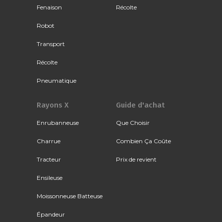
Fenaison
Récolte
Robot
Transport
Récolte
Pneumatique
Rayons X
Guide d'achat
Enrubanneuse
Que Choisir
Charrue
Combien Ça Coûte
Tracteur
Prix de revient
Ensileuse
Moissonneuse Batteuse
Épandeur