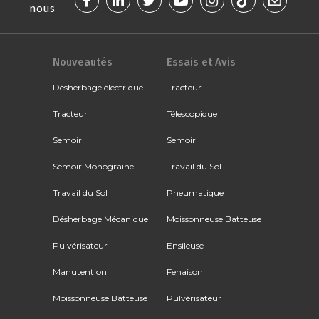
nous
Nouveautés
Essais et Avis
Désherbage électrique
Tracteur
Tracteur
Télescopique
Semoir
Semoir
Semoir Monograine
Travail du Sol
Travail du Sol
Pneumatique
Désherbage Mécanique
Moissonneuse Batteuse
Pulvérisateur
Ensileuse
Manutention
Fenaison
Moissonneuse Batteuse
Pulvérisateur