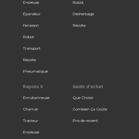
Ensileuse
Robot
Épandeur
Désherbage
Fenaison
Récolte
Robot
Transport
Récolte
Pneumatique
Rayons X
Guide d'achat
Enrubanneuse
Que Choisir
Charrue
Combien Ça Coûte
Tracteur
Prix de revient
Ensileuse