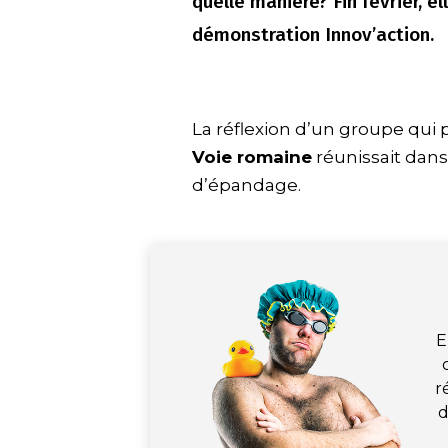
quelle manière? Fin février, e
démonstration Innov’action.
La réflexion d’un groupe qui pr
Voie romaine
réunissait dans 
d’épandage.
E
r
d