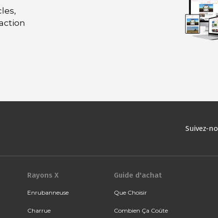
les,
daction
Suivez-n
Rayons X
Guide d'achat
Enrubanneuse
Que Choisir
Charrue
Combien Ça Coûte