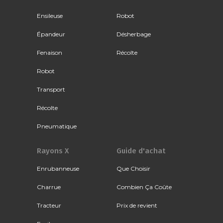
Ensileuse
Robot
Épandeur
Désherbage
Fenaison
Récolte
Robot
Transport
Récolte
Pneumatique
Rayons X
Guide d'achat
Enrubanneuse
Que Choisir
Charrue
Combien Ça Coûte
Tracteur
Prix de revient