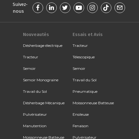
Suivez-
nous
Nouveautés
Essais et Avis
Désherbage électrique
Tracteur
Tracteur
Télescopique
Semoir
Semoir
Semoir Monograine
Travail du Sol
Travail du Sol
Pneumatique
Désherbage Mécanique
Moissonneuse Batteuse
Pulvérisateur
Ensileuse
Manutention
Fenaison
Moissonneuse Batteuse
Pulvérisateur