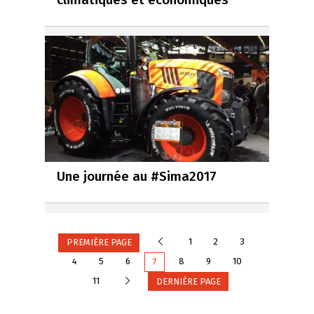
Une journée au #Sima2017
Précédente
1
2
3
PREMIÈRE PAGE
4
5
6
8
9
10
7
Suivante
11
DERNIÈRE PAGE