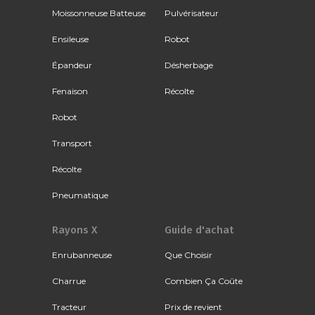
Moissonneuse Batteuse
Pulvérisateur
Ensileuse
Robot
Épandeur
Désherbage
Fenaison
Récolte
Robot
Transport
Récolte
Pneumatique
Rayons X
Guide d'achat
Enrubanneuse
Que Choisir
Charrue
Combien Ça Coûte
Tracteur
Prix de revient