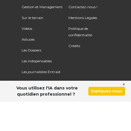
Gestion et Management
Contactez-nous !
Sur le terrain
Mentions Légales
Vidéos
Politique de
confidentialité
Astuces
Crédits
Les Dossiers
Les indispensables
Les journalistes Entraid
×
Vous utilisez l'IA dans votre
Expliquez-nous
quotidien professionnel ?
Ce site utilise le service Google Recaptcha. Voir
les
règles de confidentialité
et
les conditions d'utilisation
.
© Copyright 2026 ENTRAID. Tous droits réservés.