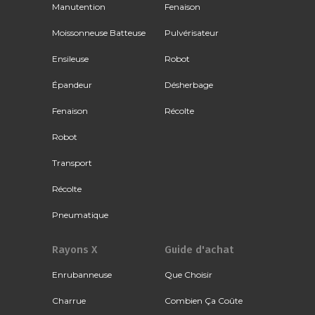
Manutention
Fenaison
Moissonneuse Batteuse
Pulvérisateur
Ensileuse
Robot
Épandeur
Désherbage
Fenaison
Récolte
Robot
Transport
Récolte
Pneumatique
Rayons X
Guide d'achat
Enrubanneuse
Que Choisir
Charrue
Combien Ça Coûte