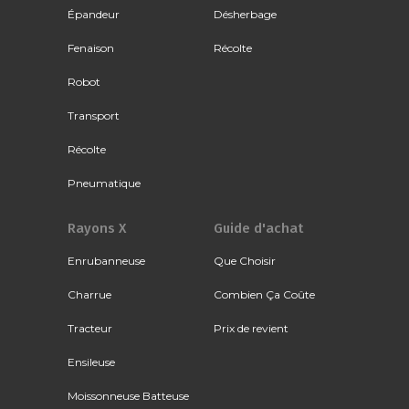
Épandeur
Désherbage
Fenaison
Récolte
Robot
Transport
Récolte
Pneumatique
Rayons X
Guide d'achat
Enrubanneuse
Que Choisir
Charrue
Combien Ça Coûte
Tracteur
Prix de revient
Ensileuse
Moissonneuse Batteuse