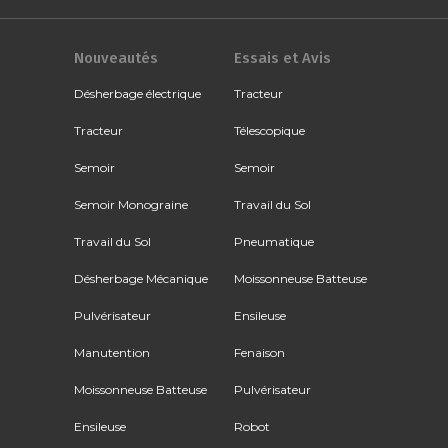
Nouveautés
Essais et Avis
Désherbage électrique
Tracteur
Tracteur
Télescopique
Semoir
Semoir
Semoir Monograine
Travail du Sol
Travail du Sol
Pneumatique
Désherbage Mécanique
Moissonneuse Batteuse
Pulvérisateur
Ensileuse
Manutention
Fenaison
Moissonneuse Batteuse
Pulvérisateur
Ensileuse
Robot