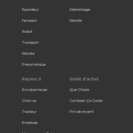
Épandeur
Désherbage
Fenaison
Récolte
Robot
Transport
Récolte
Pneumatique
Rayons X
Guide d'achat
Enrubanneuse
Que Choisir
Charrue
Combien Ça Coûte
Tracteur
Prix de revient
Ensileuse