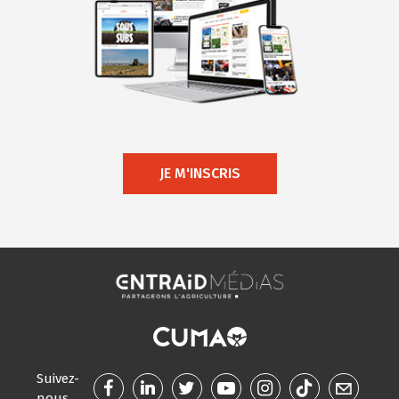
JE M'INSCRIS
Suivez-
nous