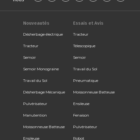
Nouveautés
Essais et Avis
Désherbage électrique
Tracteur
Tracteur
Télescopique
Semoir
Semoir
Semoir Monograine
Travail du Sol
Travail du Sol
Pneumatique
Désherbage Mécanique
Moissonneuse Batteuse
Pulvérisateur
Ensileuse
Manutention
Fenaison
Moissonneuse Batteuse
Pulvérisateur
Ensileuse
Robot