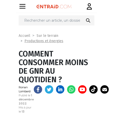
Partager
sur
Accueil
Sur le terrain
Productions et énergies
COMMENT
CONSOMMER MOINS
DE GNR AU
QUOTIDIEN ?
Ronan
Lombard
Publié le
1
décembre
2022
Mis à jour
le
13