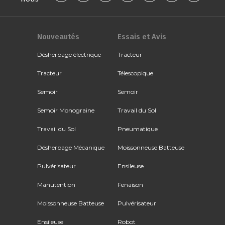
Nouveautés
Essais et Avis
Désherbage électrique
Tracteur
Tracteur
Télescopique
Semoir
Semoir
Semoir Monograine
Travail du Sol
Travail du Sol
Pneumatique
Désherbage Mécanique
Moissonneuse Batteuse
Pulvérisateur
Ensileuse
Manutention
Fenaison
Moissonneuse Batteuse
Pulvérisateur
Ensileuse
Robot