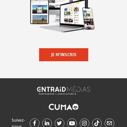
JE M'INSCRIS
Suivez-
nous