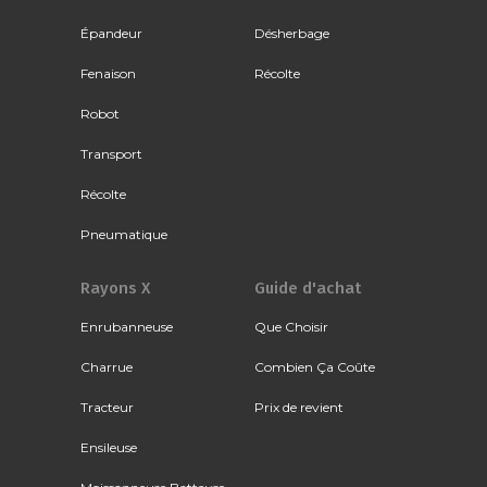
Épandeur
Désherbage
Fenaison
Récolte
Robot
Transport
Récolte
Pneumatique
Rayons X
Guide d'achat
Enrubanneuse
Que Choisir
Charrue
Combien Ça Coûte
Tracteur
Prix de revient
Ensileuse