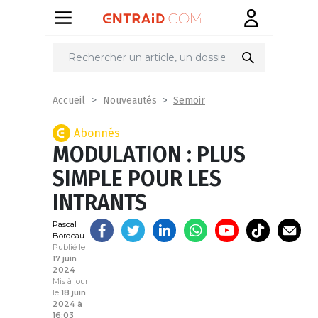
Partager
sur
Semoir
Accueil
Nouveautés
Abonnés
MODULATION : PLUS
SIMPLE POUR LES
INTRANTS
Pascal
Bordeau
Publié le
17 juin
2024
Mis à jour
le
18 juin
2024 à
16:03